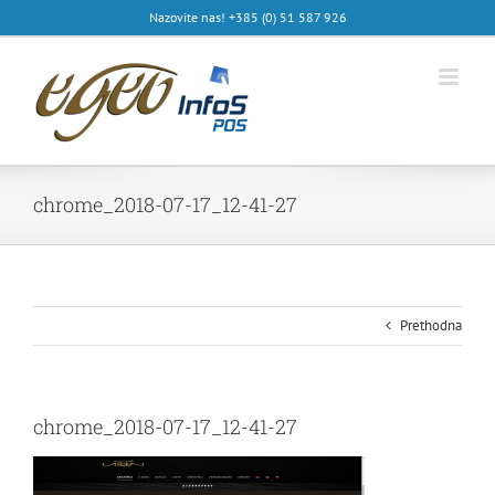
Skip
Nazovite nas! +385 (0) 51 587 926
to
content
chrome_2018-07-17_12-41-27
Prethodna
chrome_2018-07-17_12-41-27