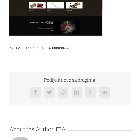
By
IT.A.
|
17.07.2018.
|
0 komentara
Podijelite ovo sa drugima!
Facebook
Twitter
Reddit
LinkedIn
Pinterest
Vk
About the Author:
IT.A.