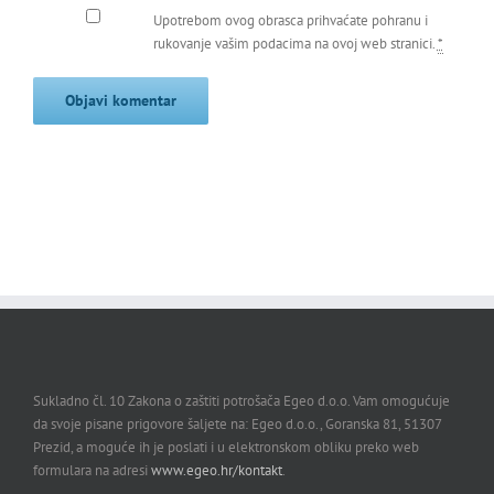
Upotrebom ovog obrasca prihvaćate pohranu i
rukovanje vašim podacima na ovoj web stranici.
*
Sukladno čl. 10 Zakona o zaštiti potrošača Egeo d.o.o. Vam omogućuje
da svoje pisane prigovore šaljete na: Egeo d.o.o., Goranska 81, 51307
Prezid, a moguće ih je poslati i u elektronskom obliku preko web
formulara na adresi
www.egeo.hr/kontakt
.