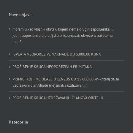
Nove objave
Moram li kao vlasnik obrta u kojem nema drugih zaposlenika ili
jedini zaposleni u d.o.o./j.d.o.o. ispunjavati obveze iz zaštite na
radu?
ISPLATA NEOPOREZIVE NAKNADE DO 5.000,00 KUNA
PROŠIRENJE KRUGA NEOPOREZIVIH PRIMITAKA
PRIMICI KOJI (NE)ULAZE U CENZUS OD 15.000,00 kn-kriterij da se
uzdržavani član/dijete (ne)smatra uzdržavanim
PROŠIRENJE KRUGA UZDRŽAVANIH ČLANOVA OBITELJI
Kategorije