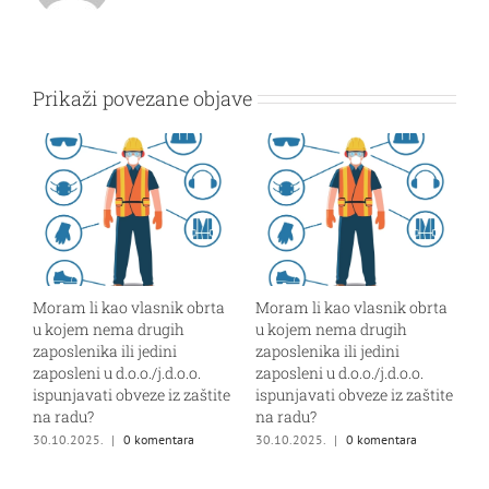
Prikaži povezane objave
a
Moram li kao vlasnik obrta
Moram li kao vlasnik obrta
u kojem nema drugih
u kojem nema drugih
zaposlenika ili jedini
zaposlenika ili jedini
zaposleni u d.o.o./j.d.o.o.
zaposleni u d.o.o./j.d.o.o.
te
ispunjavati obveze iz zaštite
ispunjavati obveze iz zaštite
na radu?
na radu?
30.10.2025.
|
0 komentara
30.10.2025.
|
0 komentara