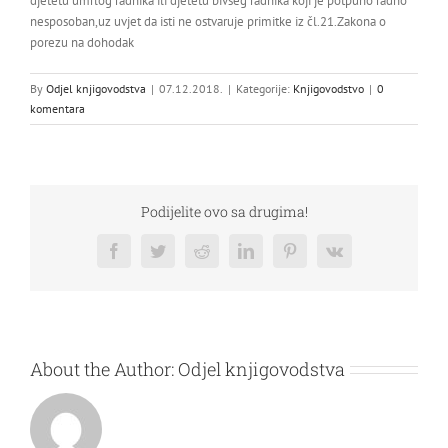
djetetu umrlog radnika ili djetetu bivšeg radnika koji je potpuno radno
nesposoban,uz uvjet da isti ne ostvaruje primitke iz čl.21.Zakona o
porezu na dohodak
By
Odjel knjigovodstva
|
07.12.2018.
|
Kategorije:
Knjigovodstvo
|
0
komentara
Podijelite ovo sa drugima!
Facebook
Twitter
Reddit
LinkedIn
Pinterest
Vk
About the Author:
Odjel knjigovodstva