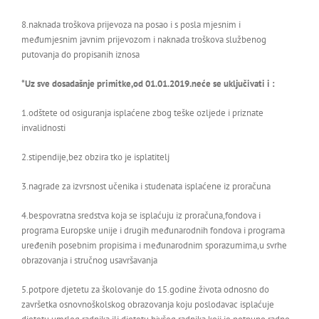
8.naknada troškova prijevoza na posao i s posla mjesnim i
međumjesnim javnim prijevozom i naknada troškova službenog
putovanja do propisanih iznosa
*Uz sve dosadašnje primitke,od 01.01.2019.neće se uključivati i :
1.odštete od osiguranja isplaćene zbog teške ozljede i priznate
invalidnosti
2.stipendije,bez obzira tko je isplatitelj
3.nagrade za izvrsnost učenika i studenata isplaćene iz proračuna
4.bespovratna sredstva koja se isplaćuju iz proračuna,fondova i
programa Europske unije i drugih međunarodnih fondova i programa
uređenih posebnim propisima i međunarodnim sporazumima,u svrhe
obrazovanja i stručnog usavršavanja
5.potpore djetetu za školovanje do 15.godine života odnosno do
završetka osnovnoškolskog obrazovanja koju poslodavac isplaćuje