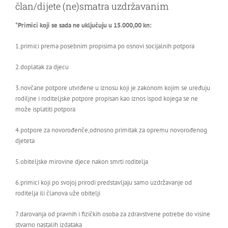
član/dijete (ne)smatra uzdržavanim
*Primici koji se sada ne uključuju u 15.000,00 kn:
1.primici prema posebnim propisima po osnovi socijalnih potpora
2.doplatak za djecu
3.novčane potpore utvrđene u iznosu koji je zakonom kojim se uređuju
rodiljne i roditeljske potpore propisan kao iznos ispod kojega se ne
može isplatiti potpora
4.potpore za novorođenče,odnosno primitak za opremu novorođenog
djeteta
5.obiteljske mirovine djece nakon smrti roditelja
6.primici koji po svojoj prirodi predstavljaju samo uzdržavanje od
roditelja ili članova uže obitelji
7.darovanja od pravnih i fizičkih osoba za zdravstvene potrebe do visine
stvarno nastalih izdataka