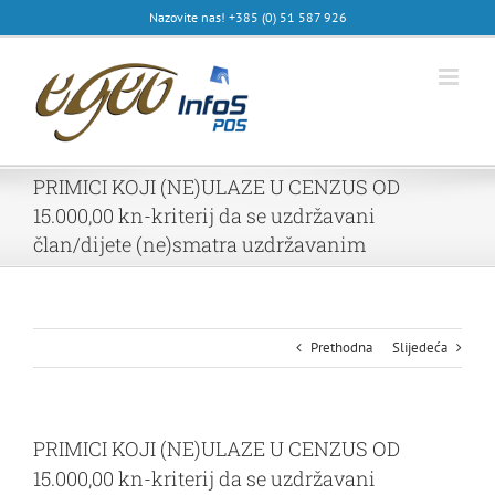
Skip
Nazovite nas! +385 (0) 51 587 926
to
content
PRIMICI KOJI (NE)ULAZE U CENZUS OD
15.000,00 kn-kriterij da se uzdržavani
član/dijete (ne)smatra uzdržavanim
Prethodna
Slijedeća
PRIMICI KOJI (NE)ULAZE U CENZUS OD
15.000,00 kn-kriterij da se uzdržavani