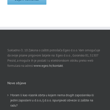
Sukladno čl. 10 Zakona o zaštiti potrošača Egeo d.o.o. Vam omogućuje
da svoje pisane prigovore šaljete na: Egeo d.o.o., Goranska 81, 51307
Prezid, a moguće ih je poslati i u elektronskom obliku preko web
formulara na adresi
www.egeo.hr/kontakt
.
Nove objave
Moram li kao vlasnik obrta u kojem nema drugih zaposlenika ili
jedini zaposleni u d.o.o./j.d.o.o. ispunjavati obveze iz zaštite na
radu?