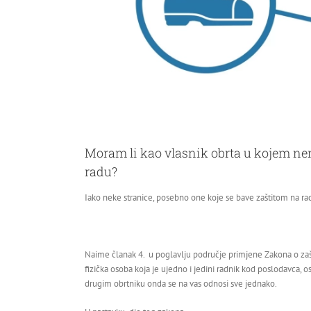
Moram li kao vlasnik obrta u kojem nema 
radu?
Iako neke stranice, posebno one koje se bave zaštitom na ra
Naime članak 4. u poglavlju područje primjene Zakona o zašt
fizička osoba koja je ujedno i jedini radnik kod poslodavca,
drugim obrtniku onda se na vas odnosi sve jednako.