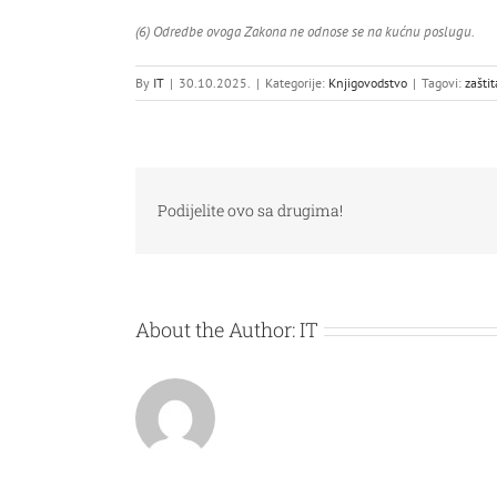
(6) Odredbe ovoga Zakona ne odnose se na kućnu poslugu.
By
IT
|
30.10.2025.
|
Kategorije:
Knjigovodstvo
|
Tagovi:
zašti
Podijelite ovo sa drugima!
About the Author:
IT