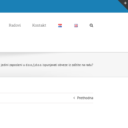
Radovi
Kontakt
edini zaposleni u d.o.o./j.d.o.o. ispunjavati obveze iz zaštite na radu?
Prethodna