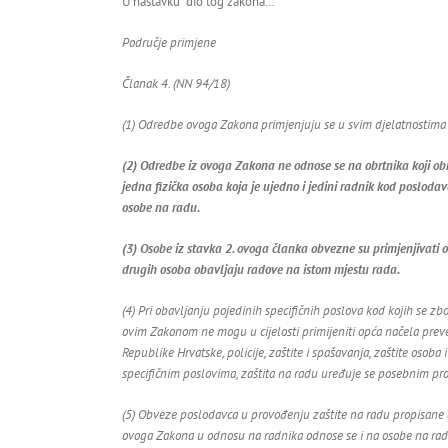
U nastavku dio tog zakona…
Područje primjene
Članak 4. (NN 94/18)
(1) Odredbe ovoga Zakona primjenjuju se u svim djelatnostima 
(2) Odredbe iz ovoga Zakona ne odnose se na obrtnika koji ob
jedna fizička osoba koja je ujedno i jedini radnik kod posloda
osobe na radu.
(3) Osobe iz stavka 2. ovoga članka obvezne su primjenjivati 
drugih osoba obavljaju radove na istom mjestu rada.
(4) Pri obavljanju pojedinih specifičnih poslova kod kojih se zb
ovim Zakonom ne mogu u cijelosti primijeniti opća načela prev
Republike Hrvatske, policije, zaštite i spašavanja, zaštite osoba
specifičnim poslovima, zaštita na radu uređuje se posebnim prop
(5) Obveze poslodavca u provođenju zaštite na radu propisan
ovoga Zakona u odnosu na radnika odnose se i na osobe na rad