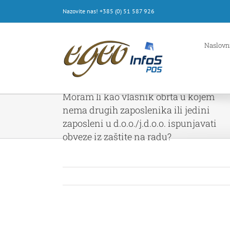
Skip
Nazovite nas! +385 (0) 51 587 926
to
content
Naslovn
Moram li kao vlasnik obrta u kojem
nema drugih zaposlenika ili jedini
zaposleni u d.o.o./j.d.o.o. ispunjavati
obveze iz zaštite na radu?
View