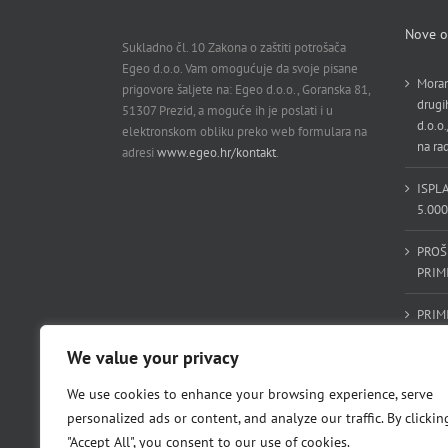
Nove o
Sukladno čl. 10 Zakona o zaštiti potrošača
Egeo d.o.o. Vam omogućuje da svoje pisane
Moram
prigovore šaljete na: Egeo d.o.o., Goranska 81,
drugi
51307 Prezid, a moguće ih je poslati i u
d.o.o.
elektronskom obliku preko web formulara na
na ra
adresi
www.egeo.hr/kontakt
.
ISPL
5.00
PROŠ
PRIM
PRIM
15.00
We value your privacy
član/
We use cookies to enhance your browsing experience, serve
PROŠ
personalized ads or content, and analyze our traffic. By clickin
ČLAN
"Accept All", you consent to our use of cookies.