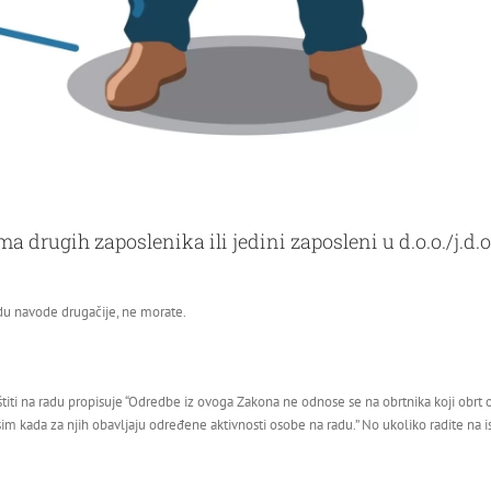
drugih zaposlenika ili jedini zaposleni u d.o.o./j.d.o.
du navode drugačije, ne morate.
iti na radu propisuje “Odredbe iz ovoga Zakona ne odnose se na obrtnika koji obrt 
 osim kada za njih obavljaju određene aktivnosti osobe na radu.” No ukoliko radite 