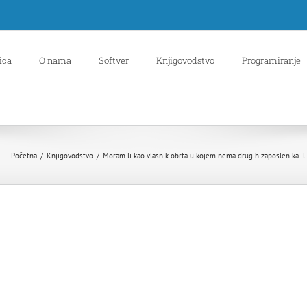
ica
O nama
Softver
Knjigovodstvo
Programiranje
Početna
/
Knjigovodstvo
/
Moram li kao vlasnik obrta u kojem nema drugih zaposlenika ili j