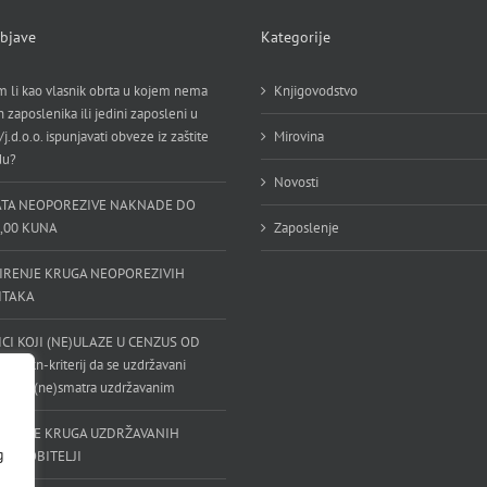
bjave
Kategorije
 li kao vlasnik obrta u kojem nema
Knjigovodstvo
h zaposlenika ili jedini zaposleni u
/j.d.o.o. ispunjavati obveze iz zaštite
Mirovina
du?
Novosti
ATA NEOPOREZIVE NAKNADE DO
0,00 KUNA
Zaposlenje
IRENJE KRUGA NEOPOREZIVIH
ITAKA
ICI KOJI (NE)ULAZE U CENZUS OD
0,00 kn-kriterij da se uzdržavani
dijete (ne)smatra uzdržavanim
IRENJE KRUGA UZDRŽAVANIH
g
OVA OBITELJI