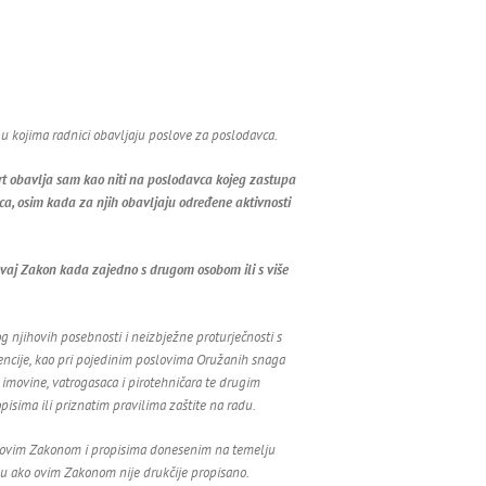
u kojima radnici obavljaju poslove za poslodavca.
rt obavlja sam kao niti na poslodavca kojeg zastupa
vca, osim kada za njih obavljaju određene aktivnosti
ovaj Zakon kada zajedno s drugom osobom ili s više
og njihovih posebnosti i neizbježne proturječnosti s
encije, kao pri pojedinim poslovima Oružanih snaga
 i imovine, vatrogasaca i pirotehničara te drugim
isima ili priznatim pravilima zaštite na radu.
e ovim Zakonom i propisima donesenim na temelju
u ako ovim Zakonom nije drukčije propisano.