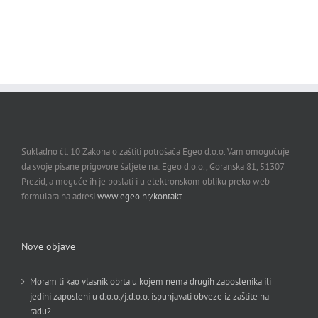
Sukladno čl. 10 Zakona o zaštiti potrošača Egeo d.o.o. Vam omogućuje
da svoje pisane prigovore šaljete na: Egeo d.o.o., Goranska 81, 51307
Prezid, a moguće ih je poslati i u elektronskom obliku preko web
formulara na adresi
www.egeo.hr/kontakt
.
Nove objave
Moram li kao vlasnik obrta u kojem nema drugih zaposlenika ili
jedini zaposleni u d.o.o./j.d.o.o. ispunjavati obveze iz zaštite na
radu?