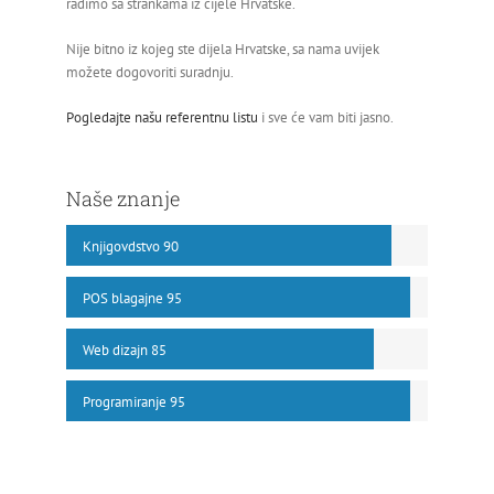
radimo sa strankama iz cijele Hrvatske.
Nije bitno iz kojeg ste dijela Hrvatske, sa nama uvijek
možete dogovoriti suradnju.
Pogledajte našu referentnu listu
i sve će vam biti jasno.
Naše znanje
Knjigovdstvo
90
POS blagajne
95
Web dizajn
85
Programiranje
95