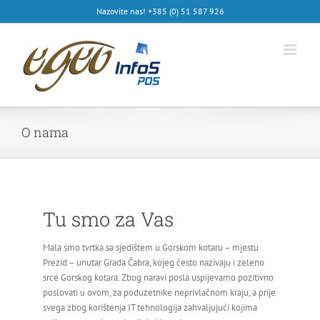
Skip
Nazovite nas! +385 (0) 51 587 926
to
content
O nama
Tu smo za Vas
Mala smo tvrtka sa sjedištem u Gorskom kotaru – mjestu
Prezid – unutar Grada Čabra, kojeg često nazivaju i zeleno
srce Gorskog kotara. Zbog naravi posla uspijevamo pozitivno
poslovati u ovom, za poduzetnike neprivlačnom kraju, a prije
svega zbog korištenja IT tehnologija zahvaljujući kojima