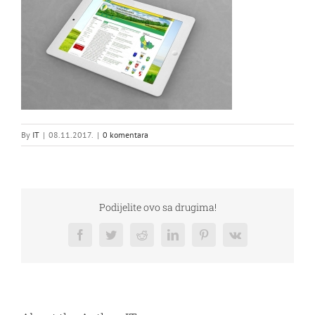
By
IT
|
08.11.2017.
|
0 komentara
Podijelite ovo sa drugima!
Facebook
Twitter
Reddit
LinkedIn
Pinterest
Vk