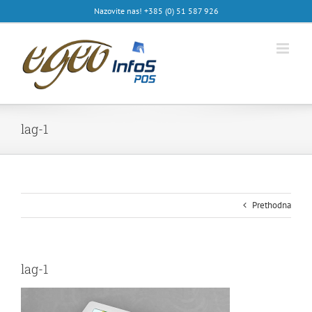
Skip
Nazovite nas! +385 (0) 51 587 926
to
content
lag-1
Prethodna
lag-1