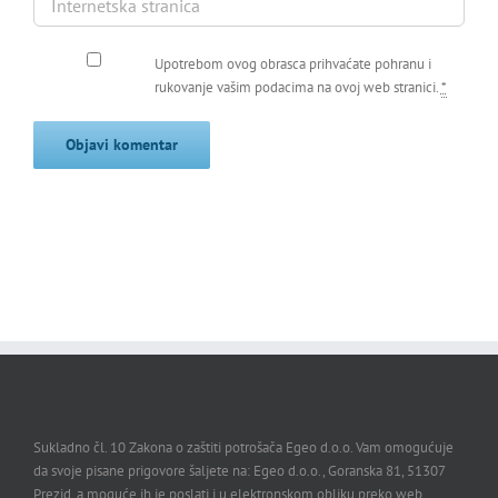
Upotrebom ovog obrasca prihvaćate pohranu i
rukovanje vašim podacima na ovoj web stranici.
*
Sukladno čl. 10 Zakona o zaštiti potrošača Egeo d.o.o. Vam omogućuje
da svoje pisane prigovore šaljete na: Egeo d.o.o., Goranska 81, 51307
Prezid, a moguće ih je poslati i u elektronskom obliku preko web