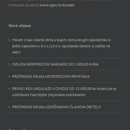
formulara na adresi
www.egeo.hr/kontakt
.
Nove objave
Moram li kao vlasnik obrta u kojem nema drugih zaposlenika ili
jedini zaposleni u d.o.o./j.d.o.o. ispunjavati obveze iz zaštite na
radu?
ISPLATA NEOPOREZIVE NAKNADE DO 5.000,00 KUNA
PROŠIRENJE KRUGA NEOPOREZIVIH PRIMITAKA
PRIMICI KOJI (NE)ULAZE U CENZUS OD 15.000,00 kn-kriterij da se
uzdržavani član/dijete (ne)smatra uzdržavanim
PROŠIRENJE KRUGA UZDRŽAVANIH ČLANOVA OBITELJI