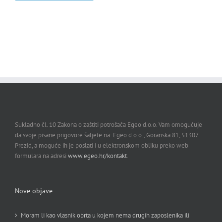
Sukladno čl. 10 Zakona o zaštiti potrošača Egeo d.o.o. Vam omogućuje
da svoje pisane prigovore šaljete na: Egeo d.o.o., Goranska 81, 51307
Prezid, a moguće ih je poslati i u elektronskom obliku preko web
formulara na adresi
www.egeo.hr/kontakt
.
Nove objave
Moram li kao vlasnik obrta u kojem nema drugih zaposlenika ili