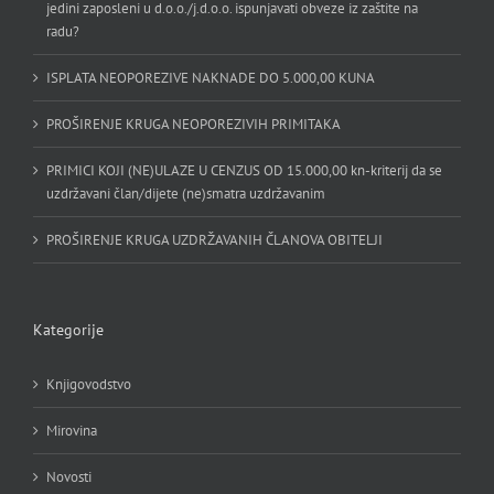
jedini zaposleni u d.o.o./j.d.o.o. ispunjavati obveze iz zaštite na
radu?
ISPLATA NEOPOREZIVE NAKNADE DO 5.000,00 KUNA
PROŠIRENJE KRUGA NEOPOREZIVIH PRIMITAKA
PRIMICI KOJI (NE)ULAZE U CENZUS OD 15.000,00 kn-kriterij da se
uzdržavani član/dijete (ne)smatra uzdržavanim
PROŠIRENJE KRUGA UZDRŽAVANIH ČLANOVA OBITELJI
Kategorije
Knjigovodstvo
Mirovina
Novosti