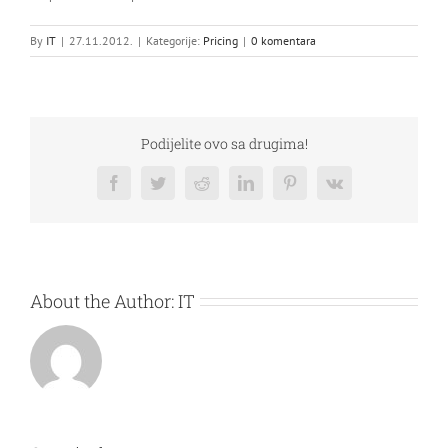
By
IT
|
27.11.2012.
|
Kategorije:
Pricing
|
0 komentara
Podijelite ovo sa drugima!
Facebook
Twitter
Reddit
LinkedIn
Pinterest
Vk
About the Author:
IT