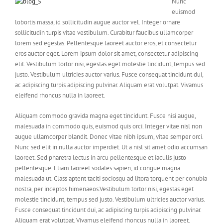
Nunc
euismod
lobortis massa, id sollicitudin augue auctor vel. Integer ornare
sollicitudin turpis vitae vestibulum. Curabitur faucibus ullamcorper
lorem sed egestas. Pellentesque laoreet auctor eros, et consectetur
eros auctor eget. Lorem ipsum dolor sit amet, consectetur adipiscing
elit. Vestibulum tortor nisi, egestas eget molestie tincidunt, tempus sed
justo. Vestibulum ultricies auctor varius. Fusce consequat tincidunt dui,
ac adipiscing turpis adipiscing pulvinar. Aliquam erat volutpat. Vivamus
eleifend rhoncus nulla in laoreet.
Aliquam commodo gravida magna eget tincidunt. Fusce nisi augue,
malesuada in commodo quis, euismod quis orci. Integer vitae nisl non
augue ullamcorper blandit. Donec vitae nibh ipsum, vitae semper orci.
Nunc sed elit in nulla auctor imperdiet. Ut a nisl sit amet odio accumsan
laoreet. Sed pharetra lectus in arcu pellentesque et iaculis justo
pellentesque. Etiam laoreet sodales sapien, id congue magna
malesuada ut. Class aptent taciti sociosqu ad litora torquent per conubia
nostra, per inceptos himenaeos.Vestibulum tortor nisi, egestas eget
molestie tincidunt, tempus sed justo. Vestibulum ultricies auctor varius.
Fusce consequat tincidunt dui, ac adipiscing turpis adipiscing pulvinar.
Aliquam erat volutpat. Vivamus eleifend rhoncus nulla in laoreet.