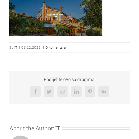
By
IT
|
06.12.2022.
|
0 komentara
Podijelite ovo sa drugima!
Facebook
Twitter
Reddit
LinkedIn
Pinterest
Vk
About the Author:
IT