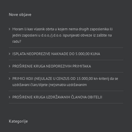
Nove objave
Moram li kao vlasnik obrta u kojem nema drugih zaposlenika ili
jedini zaposleni u d.o.o./j.d.o.o. ispunjavati obveze iz zaštite na
radu?
ISPLATA NEOPOREZIVE NAKNADE DO 5.000,00 KUNA
PROŠIRENJE KRUGA NEOPOREZIVIH PRIMITAKA
PRIMICI KOJI (NE)ULAZE U CENZUS OD 15.000,00 kn-kriterij da se
uzdržavani član/dijete (ne)smatra uzdržavanim
PROŠIRENJE KRUGA UZDRŽAVANIH ČLANOVA OBITELJI
Kategorije