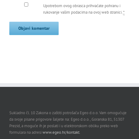
Upotrebom ovog obrasca prihvaćate pohranu i
rukovanje vašim podacima na ovoj web stranici.
*
Sukladno čl. 10 Zakona o zaštiti potrošača Egeo d.o.o. Vam omogućuje
da svoje pisane prigovore šaljete na: Egeo d.o.o., Goranska 81, 51307
Prezid, a moguće ih je poslati i u elektronskom obliku preko web
formulara na adresi
www.egeo.hr/kontakt
.