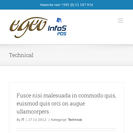
Skip
Nazovite nas! +385 (0) 51 587 926
to
content
Technical
Fusce nisi malesuada in commodo quis,
euismod quis orci on augue
ullamcorpers.
By
IT
|
27.11.2012.
|
Kategorije:
Technical