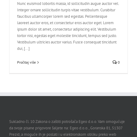
Nunc euismod lobortis massa, id sollicitudin augue auctor vel.
Integer ornare sollicitudin turpis vitae vestibulum. Curabitur
faucibus ullamcorper lorem sed egestas. Pellentesque
laoreet auctor eros, et consectetur eros auctor eget. Lorem
ipsum dolor sit amet, consectetur adipiscing elit. Vestibulum
tortor nisi, egestas eget molestie tincidunt, tempus sed justo.
Vestibulum ultricies auctor varius. Fusce consequat tincidunt
dui, [...]
Pročitaj više
0
Sukladno čl. 10 Zakona o zaštiti potrošača Egeo d.o.o. Vam omogućuje
da svoje pisane prigovore šaljete na: Egeo d.o.o., Goranska 81, 51307
Prezid, a moguće ih je poslati i u elektronskom obliku preko web