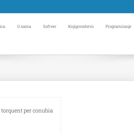
ica
O nama
Softver
Knjigovodstvo
Programiranje
a torquent per conubia