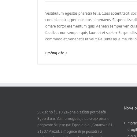
Vestibulum egestas pharetra felis. Class aptent taciti so
conubia nostra, per inceptos himenaeos. Suspendisse d
ornare tortor elementum quis. Aenean semper vehicula
faucibus non semper quis, laoreet et sapien. Suspendiss
commodo et, venenatis ut velit. Pellentesque mauris lor
Pročitaj više
Nove o
Sukladno čl. 10 Zakona o zaštiti potrošača
Egeo d.o.o. Vam omogućuje da svoje pisane
Moram
prigovore šaljete na: Egeo d.o.o., Goranska 81,
drugi
51307 Prezid, a moguće ih je poslati i u
d.o.o.