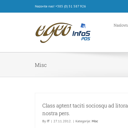
Skip
Nazovite nas! +385 (0) 51 587 926
to
content
Naslovn
Misc
Class aptent taciti sociosqu ad litor
nostra pers.
By
IT
|
27.11.2012.
|
Kategorije:
Misc