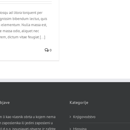
ciosqu ad litora torquent per
ignissim bibendum lectus, quis
 elementum. Nulla massa est,
e massa odio, aliquet nec
em, dictum vitae feugiat [...]
0
bjave
Kategorije
 li kao vlasnik obrta u kojem nema
Knjigovodstvo
h zaposlenika ili jedini zaposleni u
/j.d.o.o. ispunjavati obveze iz zaštite
Mirovina