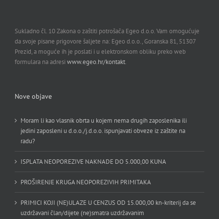
Sukladno čl. 10 Zakona o zaštiti potrošača Egeo d.o.o. Vam omogućuje
da svoje pisane prigovore šaljete na: Egeo d.o.o., Goranska 81, 51307
Prezid, a moguće ih je poslati i u elektronskom obliku preko web
formulara na adresi
www.egeo.hr/kontakt
.
Nove objave
Moram li kao vlasnik obrta u kojem nema drugih zaposlenika ili
jedini zaposleni u d.o.o./j.d.o.o. ispunjavati obveze iz zaštite na
radu?
ISPLATA NEOPOREZIVE NAKNADE DO 5.000,00 KUNA
PROŠIRENJE KRUGA NEOPOREZIVIH PRIMITAKA
PRIMICI KOJI (NE)ULAZE U CENZUS OD 15.000,00 kn-kriterij da se
uzdržavani član/dijete (ne)smatra uzdržavanim