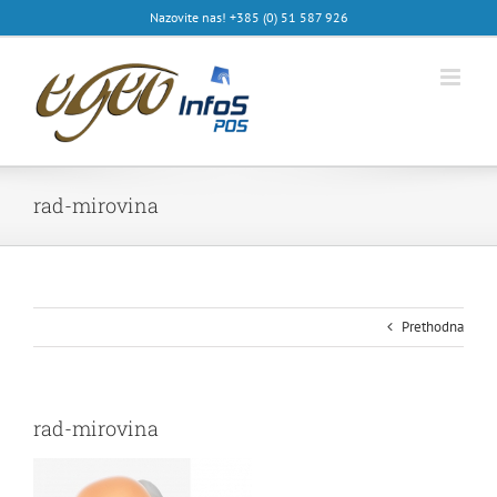
Skip
Nazovite nas! +385 (0) 51 587 926
to
content
rad-mirovina
Prethodna
rad-mirovina