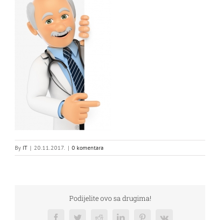
By
IT
|
20.11.2017.
|
0 komentara
Podijelite ovo sa drugima!